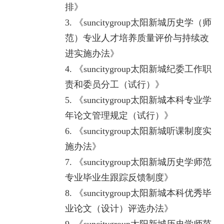
排》
3.
《suncitygroup太阳新城历史学（师
范）专业人才培养质量评价与持续改
进实施办法》
4.
《suncitygroup太阳新城纪委工作职
责和委员分工（试行）》
5.
《suncitygroup太阳新城本科专业学
年论文管理规定（试行）》
6.
《suncitygroup太阳新城听课制度实
施办法》
7.
《suncitygroup太阳新城历史学师范
专业毕业生跟踪反馈制度》
8.
《suncitygroup太阳新城本科优秀毕
业论文（设计）评选办法》