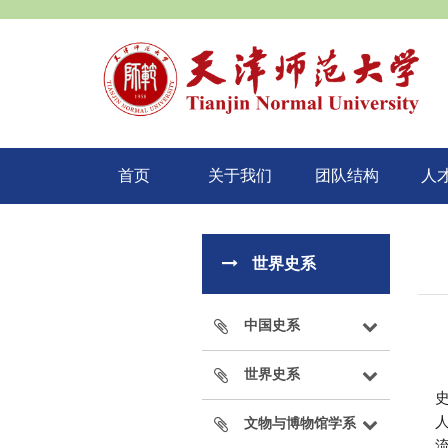
首页
关于我们
团队结构
人
世界史系
中国史系
世界史系
文物与博物馆学系