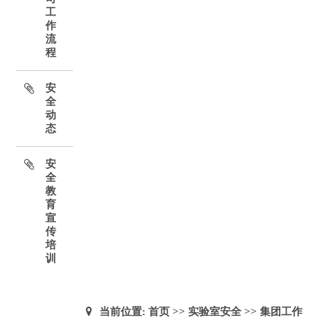
工
作
流
程
安
全
动
态
安
全
教
育
宣
传
培
训
当前位置:
首页
>>
实验室安全
>>
集团工作